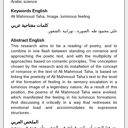
Arabic science
Keywords English
Ali Mahmoud Taha, Image, luminous feeling
كلمات مفتاحية عربي
علي محمود طه ،الصورة ، نورانية ،الشعور.
Abstract English
This research aims to be a reading of poetry, and to
combine in one flash between standing on romance and
approaching the poetic text, and with the multiplicity of
approaches based on romantic principles; The conception
chosen by the research and its installation of the concept
of romance in the text of Ali Mahmoud Taha, is based on
linking the poeticity of Ali Mahmoud Taha’s text to the level
of the formation of feeling in its sensory escalation in a
luminous image of a legendary nature; As a result of this
position, the poems of Ali Mahmoud Taha were evoked,
which manifested the feeling in his luminous formations.
And discussing it critically in a way that redresses its
emotional load and accommodates its expressive
structures..
الملخص العربي
يود هذا البحث أن يكون قراءة في الشعر، وأن يجمع في ومضة