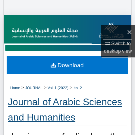
Search
Browse Collections
×
My Account
Switch to
desktop
view
About
Download
Digital Commons Network™
>
>
>
Home
JOURNAL
Vol. 1 (2022)
Iss. 2
Journal of Arabic Sciences
and Humanities