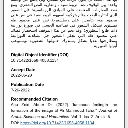
واحدة بين الوقوف عند الرومانسية ، ومقاربة النص الشعري. ومع
تعدد المقاربات المعتمدة على المبادئ الرومانسية؛ فإن التصور
الذي اختاره البحث وقام بتركيبه لمفهوم الرومانسية في نص علي
محمود طه، يتأسس على ربطشعرية نص علي محمود طه
بمستوى تشكيل الشعور في تصاعده الحسي في صورة نورانية
ذات طابع أسطوري؛ وقد نجم عن هذا الموقف استحضار قصائد
علي محمود طه التي تجلي الشعور في تشكلاته النورانية؛
ومطارحتها نقديا بشكل يستدرك حمولتها الشعورية ويستوعب
أبنيتها التعبيرية
Digital Object Identifier (DOI)
10.71422/1658-4058.1134
Accept Date
2022-05-29
Publication Date
7-26-2022
Recommended Citation
Abu Zeid, Abeer Dr. (2022) "luminous feelingIn the
formation of the image of Ali Mahmoud Taha,"
Journal of
Arabic Sciences and Humanities
: Vol. 1: Iss. 2, Article 5.
DOI:
https://doi.org/10.71422/1658-4058.1134