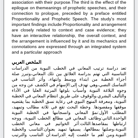
association with their purpose.The third is the effect of the
epilogue on themeanings of prophetic speeches, and their
connection to prologue, preceded by a preface entitled
Proportionality and Prophetic Speech. The study's most
important findings include:Proportionality and arrangement
are closely related to context and case evidence; they
have an interactive relationship, the overall context, and
the arrangement is influenced by it and its mechanics and
connotations are expressed through an integrated system
and a particular approach
الملخص العربي
تعد دراسة ترتيب المعاني في الخطب النبوية من الدراسات
التناسبية التي تهتم بدراسة العلائق بين تلك المعاني،وتبرز صلة
أجزاء الخطبة من ابتداء ووسط وانتهاء، وأثر التناسب في
التماسك النصي،وهي تهدف إلى:الإسهام في الكشف عن وجه من
وجوه البلاغة النبوية وأسباب بلوغها المرتبة العليا في الأداء
والتأليف البشري،والوقوف على طريق انتظام المعاني في الخطبة
النبوية، ومعرفة المنهج النبوي في رعاية نسق الخطبة بما يقتضيه
موقفها ومقصودها. وخطة البحث تقع في ثلاثة مطالب وتمهيد،
المطلب الأول:نموّ المعاني وانسجامها في الخطبة النبوية
الواحدة.الثاني:وظائف المعاني في مطالع الخطب النبوية، ووجه
ارتباطها بمقاصدها.الثالث:أثر الخواتيم في معاني الخطب
النبوية،وصلتها بمطالعها، يسبقها تمهيد بعنوان:التناسب والخطبة
النبوية.ومن أهم ما خلصت إليه الدراسة:أن التناسب والترتيب