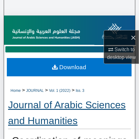
Search
Browse Collections
×
My Account
Switch to
About
desktop
view
Download
Digital Commons Network™
>
>
>
Home
JOURNAL
Vol. 1 (2022)
Iss. 3
Journal of Arabic Sciences
and Humanities