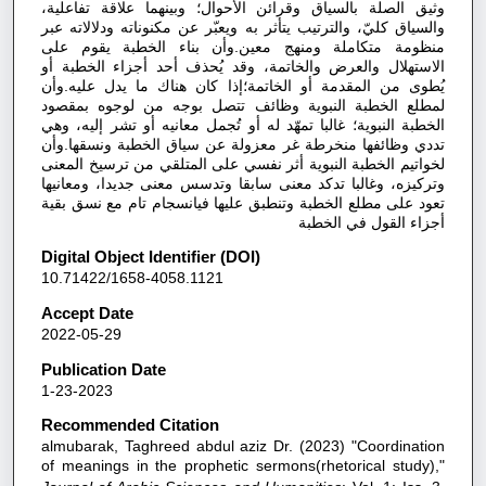
وثيق الصلة بالسياق وقرائن الأحوال؛ وبينهما علاقة تفاعلية،
والسياق كليّ، والترتيب يتأثر به ويعبّر عن مكنوناته ودلالاته عبر
منظومة متكاملة ومنهج معين.وأن بناء الخطبة يقوم على
الاستهلال والعرض والخاتمة، وقد يُحذف أحد أجزاء الخطبة أو
يُطوى من المقدمة أو الخاتمة؛إذا كان هناك ما يدل عليه.وأن
لمطلع الخطبة النبوية وظائف تتصل بوجه من لوجوه بمقصود
الخطبة النبوية؛ غالبا تمهّد له أو تُجمل معانيه أو تشر إليه، وهي
تددي وظائفها منخرطة غر معزولة عن سياق الخطبة ونسقها.وأن
لخواتيم الخطبة النبوية أثر نفسي على المتلقي من ترسيخ المعنى
وتركيزه، وغالبا تدكد معنى سابقا وتدسس معنى جديدا، ومعانيها
تعود على مطلع الخطبة وتنطبق عليها فيانسجام تام مع نسق بقية
أجزاء القول في الخطبة
Digital Object Identifier (DOI)
10.71422/1658-4058.1121
Accept Date
2022-05-29
Publication Date
1-23-2023
Recommended Citation
almubarak, Taghreed abdul aziz Dr. (2023) "Coordination
of meanings in the prophetic sermons(rhetorical study),"