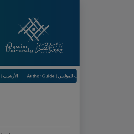
Author Guide | إرشادات للمؤلفين
Archive | الأرشيف