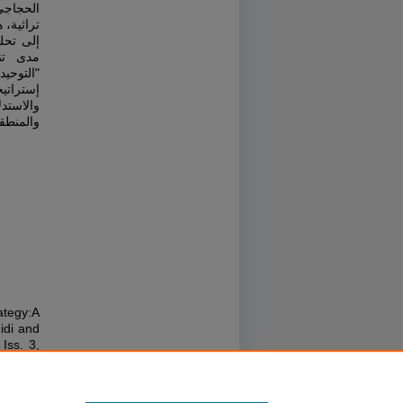
الحجاجي
تراثية،
إلى تحل
مدى تنج
التوحيد
إستراتي
والاستد
والمنطق.
ategy:A
idi and
 Iss. 3,