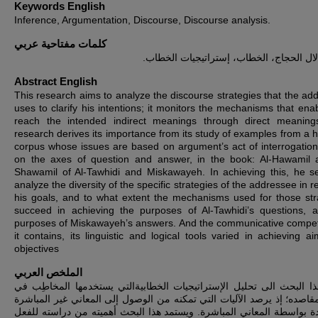
Keywords English
Inference, Argumentation, Discourse, Discourse analysis.
كلمات مفتاحية عربي
، ال الحجاج، الخطاب، إستراتيجيات الخطاب
Abstract English
This research aims to analyze the discourse strategies that the ad
uses to clarify his intentions; it monitors the mechanisms that enab
reach the intended indirect meanings through direct meaning
research derives its importance from its study of examples from a h
corpus whose issues are based on argument’s act of interrogatio
on the axes of question and answer, in the book: Al-Hawamil 
Shawamil of Al-Tawhidi and Miskawayeh. In achieving this, he s
analyze the diversity of the specific strategies of the addressee in 
his goals, and to what extent the mechanisms used for those str
succeed in achieving the purposes of Al-Tawhidi’s questions, 
purposes of Miskawayeh’s answers. And the communicative compe
it contains, its linguistic and logical tools varied in achieving a
objectives
الملخص العربي
ا البحث الى تحليل الإستراتيجيات الخطابيةالتي يستخدمها المخاطِب في
قاصده؛ إذ يرصد الآليات التي تمكنه من الوصول إلى المعاني غير المباشرة
ة بواسطة المعاني المباشرة. ويستمد هذا البحث أهميته من دراسته للفعل