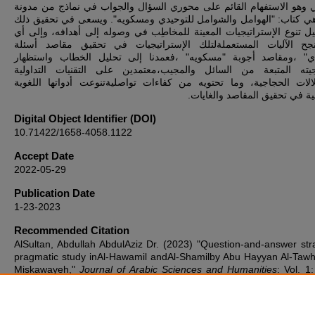
 وهو الاستفهام القائم على محوري السؤال والجواب في نماذج من مدونة
 هي كتاب: "الهوامل والشوامل للتوحيدي ومسكويه". ويسعى في تحقيق ذلك
يل تنوع الإستراتيجيات المعينة للمخاطِب في وصوله إلى أهدافه، وإلى أي
ح الآليات المستعملةلتلك الإستراتيجيات في تحقيق مقاصد أسئلة
"ي" ،ومقاصد أجوبة "مسكويه" ،فعمدنا إلى تحليل الخطاب واستظهار
جيته المتبعة من السائل والمجيب،معتمدين على التقنيات التداولية
لالات الحجاجية، وما تحتويه من كفاءات تواصليةتنوعت أدواتها اللغوية
ية في تحقيق المقاصد والغايات
Digital Object Identifier (DOI)
10.71422/1658-4058.1122
Accept Date
2022-05-29
Publication Date
1-23-2023
Recommended Citation
AlSultan, Abdullah AbdulAziz Dr. (2023) "Question-and-answer str
pragmatic study inAl-Hawamil andAl-Shamilby Abu Hayyan Al-Tawh
Miskawayeh,"
Journal of Arabic Sciences and Humanities
: Vol. 1:
Article 3.
DOI:
https://doi.org/10.71422/1658-4058.1122