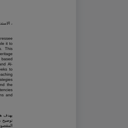
الاستدل.
dressee
le it to
s. This
eritage
n based
and Al-
eeks to
reaching
ategies
and the
tencies
ims and
يهدف هذ
توضيح م
المقصود