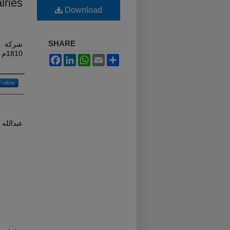
lries
Download
SHARE
1810م
Facebook
LinkedIn
WhatsApp
Email
Share
Follow
عبدالله 