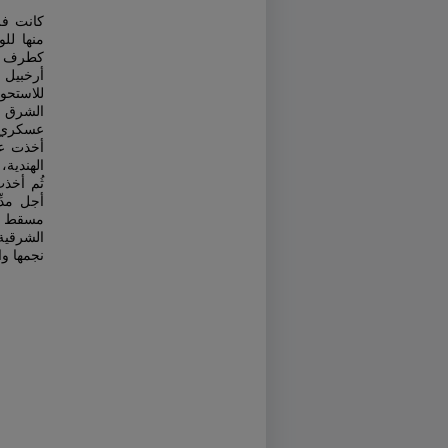
كانت فرن
منها لل
كطرف في
أرخبيل 
للاستحو
الشرق ق
عسكري، 
أخذت عل
الهندية،
ثُم أخذ
أجل مدّ
مسقط جن
الشرقية
نجمها و.