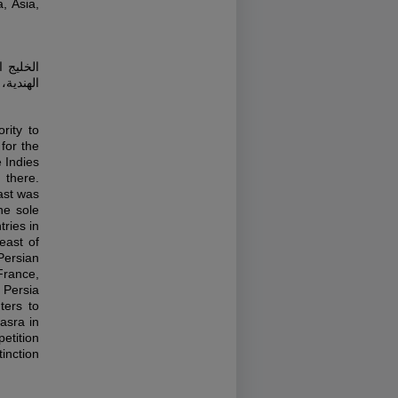
, Asia,
الخليج ا
الهندية،
rity to
for the
e Indies
 there.
ast was
he sole
ries in
east of
Persian
France,
 Persia
ters to
asra in
petition
inction