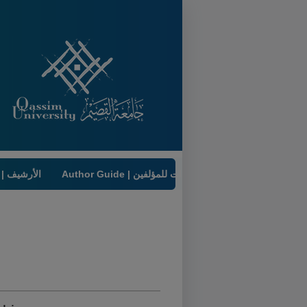
Author Guide | إرشادات للمؤلفين
Archive | الأرشيف