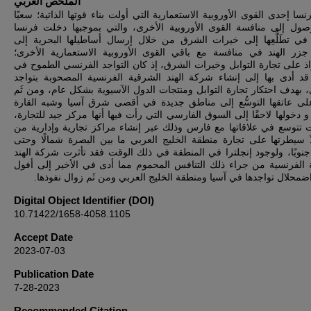
الملخص العربي
سا إحدى القوى الأوروبية الاستعمارية التي أولت بناء قوتها الذاتية؛ سعيًا
وصول إلى منافسة القوى الأوروبية الأخرى، والتي بموجبها دخلت فرنسا
 تطَلُّعِها إلى خيرات الشرق من خلال إرسال أساطيلها البحرية إلى
جزر الهند في منافسة مع باقي القوى الأوروبية الاستعمارية الأخرى؛
اذ على تجارة التوابل وخيرات الشرق، إذ كان التواجد الفرنسي الطموح في
د أدى بها إلى إنشاء شركة الهند الشرقية الفرنسية المصحوبة بتواجد
بهدف احتكار تجارة التوابل ومنتجات الدول الآسيوية بشكل عام، ومن ثَم
ى عاتقها التوسُّع إلى مناطق جديدة في أقصى شرق آسيا وشبه القارة
، و دخولها لاحقًا إلى السوق الفارسي التي رأت فيها أنها مركز جيد للتجارة
ت تتوسع في علاقاتها مع فارس وذلك عبر إنشاء مراكز تجارية وإدارية من
ِ سيطرتها على تجارة منطقة الخليج العربي ما بين البصرة شمالًا وحتى
وبًا، ولوجود إنجلترا في المنطقة في ذلك الوقت فقد تأثرت شركة الهند
 الفرنسية من جراء ذلك التنافس المحموم مما أدى في الأخير إلى أفول
اضمحلال تواجدها في آسيا ومنطقة الخليج العربي ومن ثَم زوال نفوذها
Digital Object Identifier (DOI)
10.71422/1658-4058.1105
Accept Date
2023-07-03
Publication Date
7-28-2023
Recommended Citation