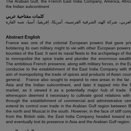
The Arabian Gulf, the French East India Company, America, Africa
the Indian subcontinent
كلمات مفتاحية عربي
لعربي، شركة الهند الشرقية الفرنسية، أمريكا، إفريقيا، آسيا، شبه القارة
Abstract English
France was one of the colonial European powers that gave prio
bolstering its own military might to vie with other European powers 
bounties of the East. It sent its naval fleets to the archipelago of th
to monopolize the spice trade and plunder the enormous wealth
The ambitious French presence, along with military forces, in the E
conducive to the establishment of the East India Company with t
aim of monopolizing the trade of spices and products of Asian count
general. France also sought to expand to new areas in the far 
Asia and the Indian subcontinent, and later it tapped into the 
market, as it viewed it as a potentially major hub of trade. 
whereupon deemed it necessary to cultivate good relations with
through the establishment of commercial and administrative cen
extend its control over trade in the Arabian Gulf region between B
the north and Muscat in the south. However, in the face of stiff com
from the British side, the East India Company headed toward ext
and eventually lost its presence in Asia and the Arabian Gulf region.