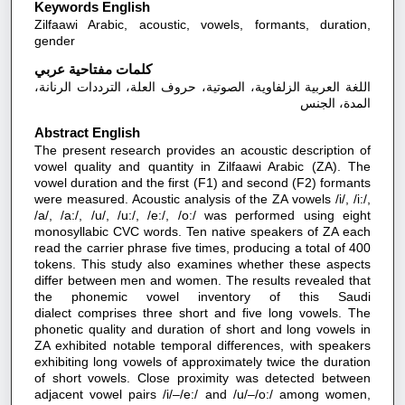
Keywords English
Zilfaawi Arabic, acoustic, vowels, formants, duration,
gender
كلمات مفتاحية عربي
اللغة العربية الزلفاوية، الصوتية، حروف العلة، الترددات الرنانة،
المدة، الجنس
Abstract English
The present research provides an acoustic description of
vowel quality and quantity in Zilfaawi Arabic (ZA). The
vowel duration and the first (F1) and second (F2) formants
were measured. Acoustic analysis of the ZA vowels /i/, /i:/,
/a/, /a:/, /u/, /u:/, /e:/, /o:/ was performed using eight
monosyllabic CVC words. Ten native speakers of ZA each
read the carrier phrase five times, producing a total of 400
tokens. This study also examines whether these aspects
differ between men and women. The results revealed that
the phonemic vowel inventory of this Saudi
dialect comprises three short and five long vowels. The
phonetic quality and duration of short and long vowels in
ZA exhibited notable temporal differences, with speakers
exhibiting long vowels of approximately twice the duration
of short vowels. Close proximity was detected between
adjacent vowel pairs /i/–/e:/ and /u/–/o:/ among women,