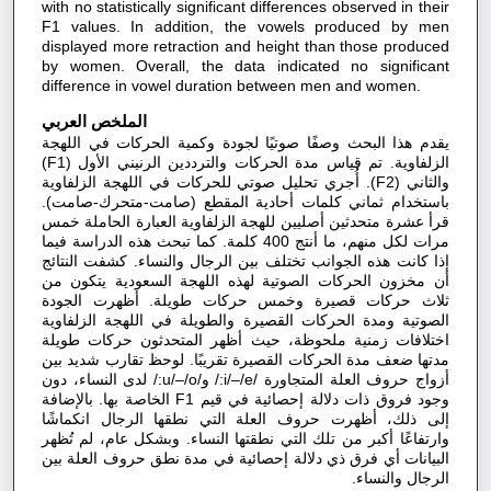
with no statistically significant differences observed in their
F1 values. In addition, the vowels produced by men
displayed more retraction and height than those produced
by women. Overall, the data indicated no significant
difference in vowel duration between men and women.
الملخص العربي
يقدم هذا البحث وصفًا صوتيًا لجودة وكمية الحركات في اللهجة
الزلفاوية. تم قياس مدة الحركات والترددين الرنيني الأول (F1)
والثاني (F2). أُجري تحليل صوتي للحركات في اللهجة الزلفاوية
باستخدام ثماني كلمات أحادية المقطع (صامت-متحرك-صامت).
قرأ عشرة متحدثين أصليين للهجة الزلفاوية العبارة الحاملة خمس
مرات لكل منهم، ما أنتج 400 كلمة. كما تبحث هذه الدراسة فيما
إذا كانت هذه الجوانب تختلف بين الرجال والنساء. كشفت النتائج
أن مخزون الحركات الصوتية لهذه اللهجة السعودية يتكون من
ثلاث حركات قصيرة وخمس حركات طويلة. أظهرت الجودة
الصوتية ومدة الحركات القصيرة والطويلة في اللهجة الزلفاوية
اختلافات زمنية ملحوظة، حيث أظهر المتحدثون حركات طويلة
مدتها ضعف مدة الحركات القصيرة تقريبًا. لوحظ تقارب شديد بين
أزواج حروف العلة المتجاورة /i/–/e:/ و/u/–/o:/ لدى النساء، دون
وجود فروق ذات دلالة إحصائية في قيم F1 الخاصة بها. بالإضافة
إلى ذلك، أظهرت حروف العلة التي نطقها الرجال انكماشًا
وارتفاعًا أكبر من تلك التي نطقتها النساء. وبشكل عام، لم تُظهر
البيانات أي فرق ذي دلالة إحصائية في مدة نطق حروف العلة بين
الرجال والنساء.