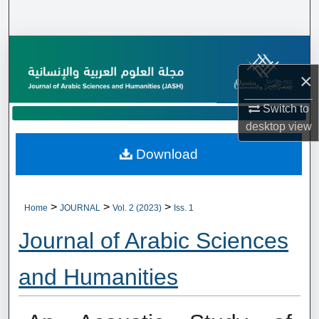
Search
Browse Collections
×
My Account
Switch to
About
desktop
view
Download
Digital Commons Network™
>
>
>
Home
JOURNAL
Vol. 2 (2023)
Iss. 1
Journal of Arabic Sciences
and Humanities