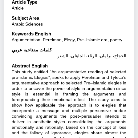
Article Type
Article
Subject Area
Arabic Sciences
Keywords English
Argumentation, Perelman, Elegy, Pre–Islamic era, poetry
كلمات مفتاحية عربي
الحجاج، برلمان، الرثاء، الجاهلي، الشعر
Abstract English
This study entitled “An argumentative reading of selected
pre-islamic Elegies”, seeks to apply Perelman and Tyteca’s
argumentative approach to selected Pre–Islamic elegies in
order to uncover the power of style in argumentation since
style is essential in framing the arguments and
foregrounding their emotional effect. The study aims to
show how applicable the approach is to elegies that
incorporate a message and multiple persuasive and/or
convincing arguments the poet–persuader intends to
deliver in aesthetic styles consolidating the arguments
emotionally and rationally. Based on the concept of loss
and the fallacy of ignorance, elegies share almost the