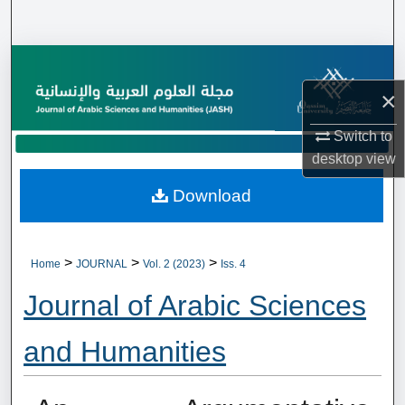
Search
Browse Collections
×
My Account
Switch to
About
desktop
view
Download
Digital Commons Network™
>
>
>
Home
JOURNAL
Vol. 2 (2023)
Iss. 4
Journal of Arabic Sciences
and Humanities