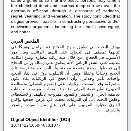
same arguments so that the poetic persona may lament
the cherished dead and express deep sorrows over the
enormous affliction through a discourse of sadness,
regret, yearning, and veneration. The study concluded that
elegies proved feasible in constructing persuasive and/or
convincing arguments lamenting the dead’s sovereignty,
and honor.
الملخص العربي
يهدف البحث إلى تطبيق منهج الحجاج عند برلمان وتيتيكا في
كتابهما (مصنف في الحجاج) على الشعر الرثائي، وبيان دور
الأسلوب في الحجاج، من خلال عينة رثائية مختارة. وتبين إمكانية
تطبيقه على الشعر الرثائي؛ لأنه ينطوي على رسالة يرمي المحاج
إلى توصيلها، وحجج متعددة مقنعة، وأساليب جمالية ترسخ تلك
الحجج وجدانيًا وعقليًا. وتبين أن للأسلوب دورًا في نفاذ الحجج
وإحداث تأثير وجداني، وأن الحجج في الرثائيات تكاد تكون
مشتركة، وقد تأسست الرثائيات على (مفهوم الفقدان) و(مغالطة
التجهيل) لبيان قيمة المرثي وفداحة المصاب، مع صبغ الخطابات
بعاطفة الحزن والتحسر والتفجع، ممزوجة بالتلهف والاستعظام.
وخلص البحث إلى أن المرثيات نجحت في عرض حججها وإقناع
القارئ بحيازة المرثيين على قدر عالٍ من السيادة والمجد
والشرف.
Digital Object Identifier (DOI)
10.71422/1658-4058.1077