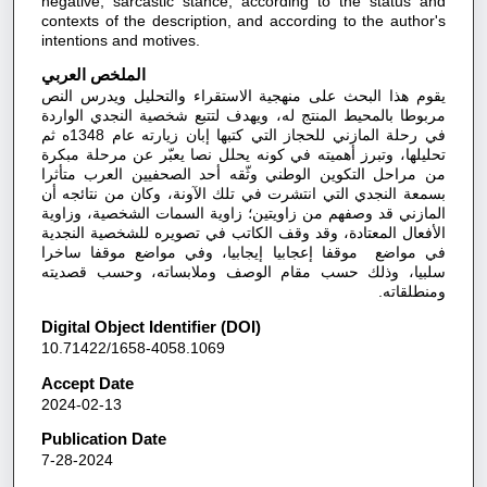
negative, sarcastic stance, according to the status and
contexts of the description, and according to the author's
intentions and motives.
الملخص العربي
يقوم هذا البحث على منهجية الاستقراء والتحليل ويدرس النص
مربوطا بالمحيط المنتج له، ويهدف لتتبع شخصية النجدي الواردة
في رحلة المازني للحجاز التي كتبها إبان زيارته عام 1348ه ثم
تحليلها، وتبرز أهميته في كونه يحلل نصا يعبّر عن مرحلة مبكرة
من مراحل التكوين الوطني وثّقه أحد الصحفيين العرب متأثرا
بسمعة النجدي التي انتشرت في تلك الآونة، وكان من نتائجه أن
المازني قد وصفهم من زاويتين؛ زاوية السمات الشخصية، وزاوية
الأفعال المعتادة، وقد وقف الكاتب في تصويره للشخصية النجدية
في مواضع موقفا إعجابيا إيجابيا، وفي مواضع موقفا ساخرا
سلبيا، وذلك حسب مقام الوصف وملابساته، وحسب قصديته
ومنطلقاته.
Digital Object Identifier (DOI)
10.71422/1658-4058.1069
Accept Date
2024-02-13
Publication Date
7-28-2024