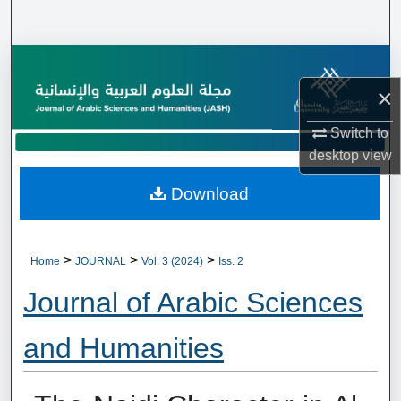
Search
Browse Collections
×
My Account
Switch to
About
desktop
view
Download
Digital Commons Network™
>
>
>
Home
JOURNAL
Vol. 3 (2024)
Iss. 2
Journal of Arabic Sciences
and Humanities