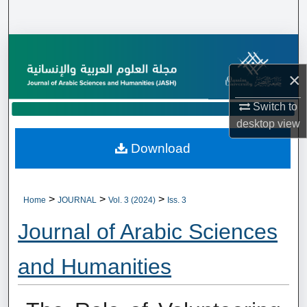
Search
Browse Collections
×
My Account
Switch to
About
desktop
view
Download
Digital Commons Network™
>
>
>
Home
JOURNAL
Vol. 3 (2024)
Iss. 3
Journal of Arabic Sciences
and Humanities