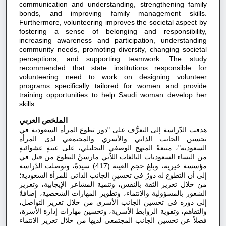
communication and understanding, strengthening family
bonds, and improving family management skills.
Furthermore, volunteering improves the societal aspect by
fostering a sense of belonging and responsibility,
increasing awareness and participation, understanding
community needs, promoting diversity, changing societal
perceptions, and supporting teamwork. The study
recommended that state institutions responsible for
volunteering need to work on designing volunteer
programs specifically tailored for women and provide
training opportunities to help Saudi woman develop her
skills
الملخص العربي
هدفت الدّراسة إلى التعرُّف على "دور تطوع المرأة السعودية في
تحسين الجانب الذاتي والأسري والمجتمعي لدى المرأة
السعودية"، متبعةً المنهج الوصفي التحليلي، على عينةٍ عشوائيةٍ
من النساء السعوديات البالغات اللاّتي مارسنَّ التطوع من قبل في
مؤسسة خيرية، وبلغ حجم العينة (417) سيدةً، وتوصلت الدّراسة
إلى أن التطوع له دورٌ في تحسينِ الجانب الذاتي للمرأة السعودية؛
من خلال تعزيز الثقة بالنفس، وتنمية المشاعر الإيجابية، وتعزيز
الشعور بالمسؤولية والانتماء، وتطوير المهارات الشخصية، إضافةً
إلى دوره في تحسين الجانب الأسري من خلال تعزيز التواصل،
والتفاهم، وتقوية الروابط الأسرية، وتحسين مهارات إدارة الأسرة،
فضلاً عن تحسين الجانب المجتمعي لديها من خلال تعزيز الانتماء