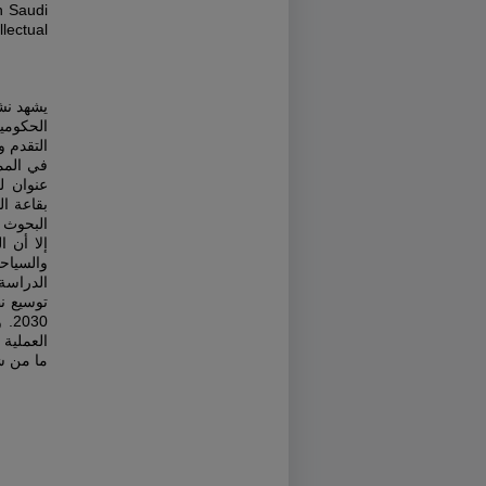
in Saudi
lectual
يشهد نشا
الحكومي
التقدم و
البحوث.
إلا أن،
والسياح
الدراسة 
توسيع ن
وإ
العملية
ما من شأ