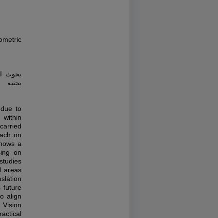
ometric
بحوث ال
بحثية
 due to
within
carried
oach on
shows a
sing on
 studies
l areas
slation
 future
o align
 Vision
actical