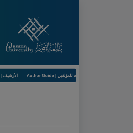
Author Guide | إرشادات للمؤلفين
Archive | الأرشيف