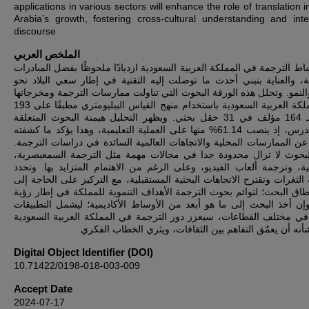
applications in various sectors will enhance the role of translation 
Arabia’s growth, fostering cross-cultural understanding and intel
discourse
الملخص العربي
ط الترجمة في المملكة العربية السعودية ازديادًا ملحوظًا بفضل المبادرات
ة، والعناية بتبني أحدث ما توصلت إليه التقنية في إطار سعي البلاد نحو
النمو. وتحلل هذه الورقة البحوث التي تناولت ممارسات الترجمة ومخرجاتها
في المملكة العربية السعودية باستخدام منهج القياس الببليومتري مطبقًا على 193
عنوان لـ 164 مؤلف في 31 حقل بحثي. ويظهر التحليل هيمنة البحوث المتعلقة
بقاعة الدرس، إذ ينصب 61.14% منها على العملية التعليمية، وهذا يؤكد ما كشفته
 عن الممارسات المحلية والاتجاهات العالمية السائدة في دراسات الترجمة
 البحوث لا تزال محدودة جدا في مجالات مهمة مثل الترجمة السمعبصرية
ية، وترجمة ألعاب الفيديو، وعلى الرغم من الاهتمام المتزايد بها. وتحدد
الثغرات وتقترح الاتجاهات البحثية المستقبلية، مع التركيز على الحاجة إلى
طاق البحث؛ لتوائم بحوث الترجمة الأهداف التنموية للمملكة في إطار رؤية
2030. ن أخذ البحث إلى ما هو أبعد من الأوساط الأكاديمية؛ ليشمل التطبيقات
 في مختلف القطاعات، سيعزز دور الترجمة في المملكة العربية السعودية
نه أن يعمّق التفاهم بين الثقافات، ويثري الخطاب الفكري
Digital Object Identifier (DOI)
10.71422/0198-018-003-009
Accept Date
2024-07-17