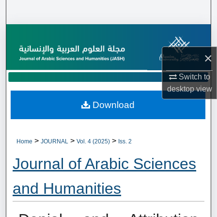
Search
Browse Collections
×
My Account
Switch to
About
desktop
view
Download
Digital Commons Network™
>
>
>
Home
JOURNAL
Vol. 4 (2025)
Iss. 2
Journal of Arabic Sciences
and Humanities