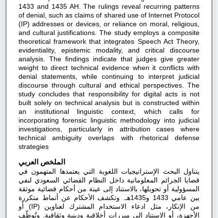
1433 and 1435 AH. The rulings reveal recurring patterns
of denial, such as claims of shared use of Internet Protocol
(IP) addresses or devices, or reliance on moral, religious,
and cultural justifications. The study employs a composite
theoretical framework that integrates Speech Act Theory,
evidentiality, epistemic modality, and critical discourse
analysis. The findings indicate that judges give greater
weight to direct technical evidence when it conflicts with
denial statements, while continuing to interpret judicial
discourse through cultural and ethical perspectives. The
study concludes that responsibility for digital acts is not
built solely on technical analysis but is constructed within
an institutional linguistic context, which calls for
incorporating forensic linguistic methodology into judicial
investigations, particularly in attribution cases where
technical ambiguity overlaps with rhetorical defense
strategies
الملخص العربي
يتناول البحث الإستراتيجيات اللغوية التي يعتمدها المتهمون في
قضايا الجرائم المعلوماتية داخل النظام القضائي السعودي لنفي
المسؤولية أو تحويلها، بالاستناد إلى عينة من أحكام قضائية موثقة
بين عامي 1433 و1435هـ. وتكشف الأحكام عن أنماط متكررة
من الإنكار، مثل ادعاء الاستخدام المشترك لعناوين (IP) أو
الأجهزة، أو الاستناد إلى مبررات أخلاقية ودينية وثقافية. وتُوظّف