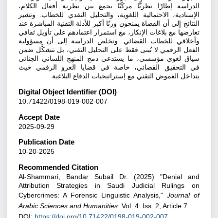
الدراسة إطارًا نظريًّا مركّبًا يجمع بين نظرية أفعال الكلام،
الإسنادية، الاحتمالية اللغوية، والتحليل النقدي للخطاب. وتشير
النتائج إلى أن القضاة يمنحون وزنًا أكبر للأدلة التقنية المباشرة عند
تعارضها مع بلاغات الإنكار، مع استمرار اعتمادهم على تأويل ثقافي
وأخلاقي للخطاب القضائي. وتخلص الدراسة إلى أن مسؤولية
الفعل الرقمي لا تُبنى فقط على التحليل التقني، بل تتشكَّل ضمن
سياق لغوي مؤسسي، ما يستدعي دمج المنهج اللساني الجنائي
في التحقيق القضائي، خاصة في قضايا العزو الرقمي حيث
يتداخل الغموض التقني مع إستراتيجيات الدفاع البلاغية
Digital Object Identifier (DOI)
10.71422/0198-019-002-007
Accept Date
2025-09-29
Publication Date
10-20-2025
Recommended Citation
Al-Shammari, Bandar Subail Dr. (2025) "Denial and
Attribution Strategies in Saudi Judicial Rulings on
Cybercrimes: A Forensic Linguistic Analysis,"
Journal of
Arabic Sciences and Humanities
: Vol. 4: Iss. 2, Article 7.
DOI:
https://doi.org/10.71422/0198-019-002-007