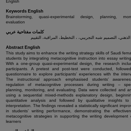
English
Keywords English
Brainstorming, quasi-experimental design, planning, monit
evaluation
كلمات مفتاحية عربي
ذهني، التصميم شبه التجريبي، ، التخطيط، المراقبة، التقييم
Abstract English
This study aims to enhance the writing strategy skills of Saudi fem
students by integrating metacognitive instruction into essay writing
With a one-group quasi-experimental design, the research incl
participants. A pretest and post-test were conducted, follow
questionnaire to explore participants’ experiences with the interv
The instructional approach emphasised students’ awarene
regulation of metacognitive processes during writing – speci
planning, monitoring, and evaluating. Data were collected and a
using a sequential mixed-methods explanatory design, beginni
quantitative analysis and followed by qualitative insights to
interpretation. The findings revealed a statistically significant imp
in students’ writing performance, demonstrating the effective
metacognitive strategies in supporting the writing development
learners