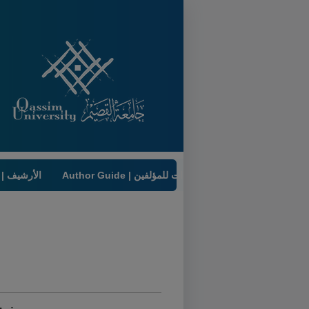
Author Guide | إرشادات للمؤلفين
Archive | الأرشيف