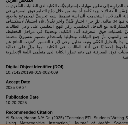
الملخص العربي
 الدراسة إلى تطوير مهارات إستراتيجيَّات الكتابة لدى الطالبات السُّعوديات
َدرُسْن اللُّغة الإنجليزية كلُغةٍ أجنبية، من خلال دمْج التعليم فوق المعرفي في
تابة المقالات، استخدمت الدراسة تصميمًا شبه تجريبيٍّ لمجموعةٍ واحدةٍ
وشاركت فيها 34 طالبة، تمَّ إجراء اختبارٍ قَبْليٍّ وآخر بَعْديٍّ، تلاه استبيانٌ لاستكشاف
المشاركات مع التدخُّل التعليمي، ركز النهج التعليمي على وعي الطالبات
هنَّ للعمليات فوق المعرفية أثناء الكتابة، وتحديدًا في مراحل التخطيط
ة، والتقييم، تمَّ جمع البيانات وتحليلها باستخدام تصميمٍ تفسيريٍّ مختلط
بدأ بالتحليل الكَمِّي وتبعه تحليل نوعي لإثراء التفسير، كشفت النتائج عن
 ملحوظٍ إحصائيًا في أداء الطالبات في الكتابة، مما يدلُّ على فعاليَّة
يجيات فوق المعرفية في دعم تطوُّر الكتابة لدى متعلِّمي اللُّغة الإنجليزية
بية
Digital Object Identifier (DOI)
10.71422/0198-019-002-009
Accept Date
2025-09-24
Publication Date
10-20-2025
Recommended Citation
Al Sultan, Hanan N/A Dr. (2025) "Fostering EFL Students’ Writing S
Using Metacognitive Instruction,"
Journal of Arabic Scienc