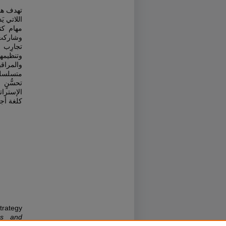
تهدف هذه
اللاتي ي
مهام ك،
تجارِب 
وتنظيم،
والمراقب
متسلسل، 
تحسُّنٍ
الإسترات
كلغة أجن
trategy
es and