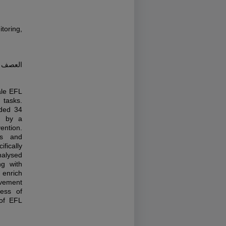
oring,
العصف ال
ale EFL
 tasks.
uded 34
ed by a
ention.
ss and
fically
nalysed
ng with
 enrich
rovement
ness of
 of EFL